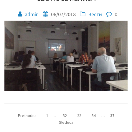
admin
06/07/2018
Вести
0
…
Prethodna
1
…
32
33
34
…
37
Sledeca