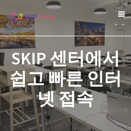
Post
Search
Previous post:
Arhiva
Next post:
for:
navigation
ĆIR
LAT
SKIP 센터에서
쉽고 빠른 인터
넷 접속