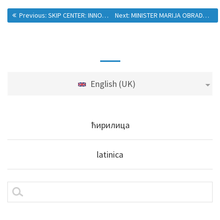
Previous:
SKIP CENTER: INNOVATIVE TECHNOLOGIES IN THE SERVICE OF CITIZENS
Next:
MINISTER MARIJA OBRADOVIĆ AND THE AMBASSADOR OF THE REPUBLIC OF KOREA IN SERBIA HYONG-CHAN CHE ANNOUNCED THAT SERBIA WILL GET A SECOND #SKIPCENTER DURING THE NEXT YEAR
English (UK)
ћирилица
latinica