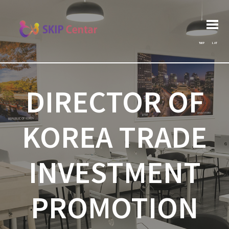
Post
Search
Previous post:
Архива
Next post:
for:
navigation
ЋИР
LAT
DIRECTOR OF
KOREA TRADE
INVESTMENT
PROMOTION