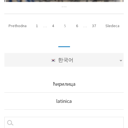
…
Prethodna
1
…
4
5
6
…
37
Sledeca
한국어
ћирилица
latinica