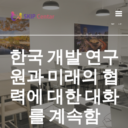
Post
Search
Previous post:
Архива
Next post:
for:
navigation
ЋИР
LAT
한국 개발 연구
원과 미래의 협
력에 대한 대화
를 계속함