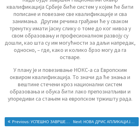
квалификација Србије биће систем у којем ће бити
пописане и повезане све квалификације и сва
занимања. Другим речима грађани ће у сваком
тренутку имати јасну слику о томе до ког нивоа у
свом образовању и професионалном развоју су
дошли, као шта су им могућности за даљи напредак,
односно, – где, како и колико брзо могу да га
остваре.
У плану је и повезивање НОКС-а са Европским
оквиром квалификација. То значи да ће знања и
вештине стечени кроз национални систем
образовања и обука бити лако препознатљиви и
упоредиви са стањем на европском тржишту рада.
Previous:
УСПЕШНО ЗАВРШЕНА ДРУГА БЕСПЛАТНА ЛЕТЊА ШКОЛА
Next:
НОВА ДРИС АПЛИКАЦИЈА ОМОГУЋИЋЕ БОЉЕ РЕАГОВАЊЕ У ВАНРЕДНИМ СИТУАЦИЈАМА