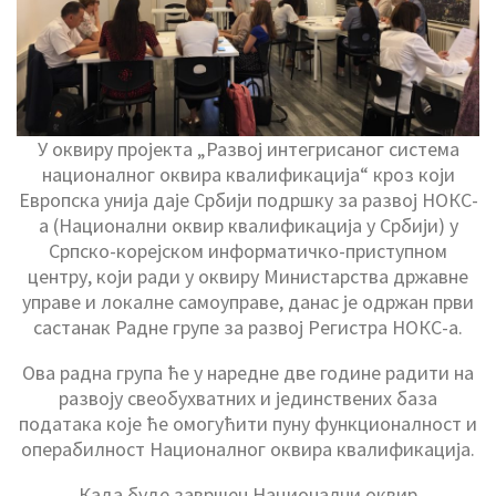
У оквиру пројекта „Развој интегрисаног система
националног оквира квалификација“ кроз који
Европска унија даје Србији подршку за развој НОКС-
а (Национални оквир квалификација у Србији) у
Српско-корејском информатичко-приступном
центру, који ради у оквиру Министарства државне
управе и локалне самоуправе, данас је одржан први
састанак Радне групе за развој Регистра НОКС-а.
Ова радна група ће у наредне две године радити на
развоју свеобухватних и јединствених база
података које ће омогућити пуну функционалност и
операбилност Националног оквира квалификација.
Када буде завршен Национални оквир