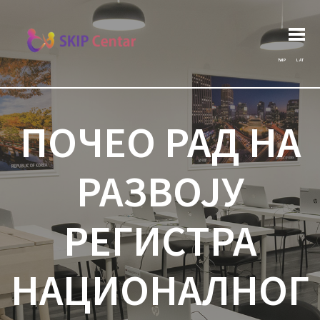
Кретање
Претрага
Previous post:
Архива
Next post:
за:
чланка
ЋИР
LAT
ПОЧЕО РАД НА
РАЗВОЈУ
РЕГИСТРА
НАЦИОНАЛНОГ